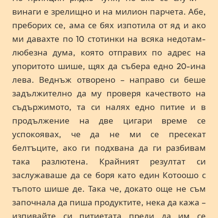
винаги е зрелищно и на милион парчета. Абе,
преборих се, ама се бях изпотила от яд и ако
ми давахте по 10 стотинки на всяка недотам-
любезна дума, която отправих по адрес на
упоритото шише, щях да събера едно 20-ина
лева. Веднъж отворено – направо си беше
задължително да му проверя качеството на
съдържимото, та си налях едно питие и в
продължение на две цигари време се
успокоявах, че да не ми се пресекат
белтъците, ако ги подхвана да ги разбивам
така разлютена. Крайният резултат си
заслужаваше да се боря като един Котоошо с
тъпото шише де. Така че, докато още не съм
започнала да пиша продуктите, нека да кажа –
изпивайте си питиетата преди да им се