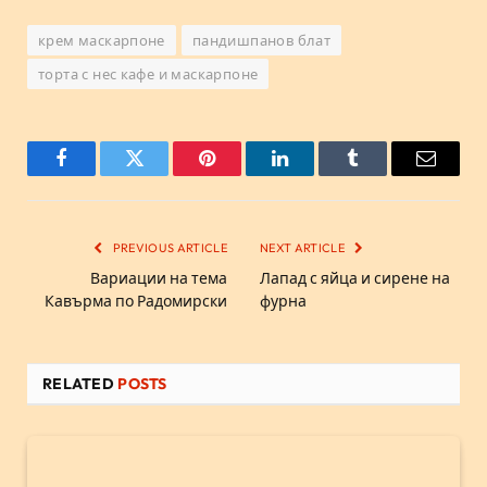
крем маскарпоне
пандишпанов блат
торта с нес кафе и маскарпоне
Facebook
Twitter
Pinterest
LinkedIn
Tumblr
Email
PREVIOUS ARTICLE
NEXT ARTICLE
Вариации на тема
Лапад с яйца и сирене на
Кавърма по Радомирски
фурна
RELATED
POSTS