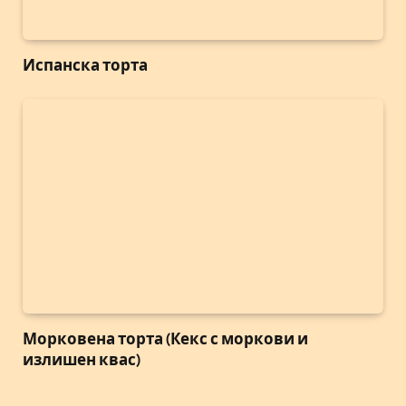
Испанска торта
Морковена торта (Кекс с моркови и
излишен квас)