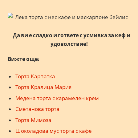
Да ви е сладко и гответе с усмивка за кеф и
удоволствие!
Вижте още:
Торта Карпатка
Торта Кралица Мария
Медена торта с карамелен крем
Сметанова торта
Торта Мимоза
Шоколадова мус торта с кафе