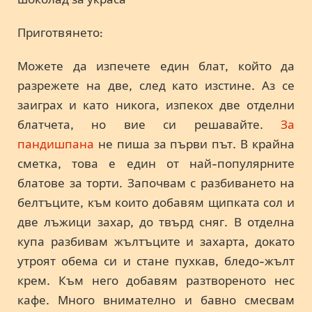
Приготвянето:
Можете да изпечете един блат, който да
разрежете на две, след като изстине. Аз се
заиграх и като никога, изпекох две отделни
блатчета, но вие си решавайте.
За
пандишпана
не пиша за първи път. В крайна
сметка, това е един от най-популярните
блатове за торти. Започвам с разбиването на
белтъците, към които добавям щипката сол и
две лъжици захар, до твърд сняг. В отделна
купа разбивам жълтъците и захарта, докато
утроят обема си и стане пухкав, бледо-жълт
крем. Към него добавям разтвореното нес
кафе. Много внимателно и бавно смесвам