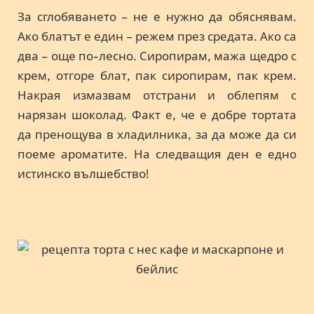
За сглобяването – не е нужно да обяснявам.
Ако блатът е един – режем през средата. Ако са
два – още по-лесно. Сиропирам, мажа щедро с
крем, отгоре блат, пак сиропирам, пак крем.
Накрая измазвам отстрани и облепям с
нарязан шоколад. Факт е, че е добре тортата
да пренощува в хладилника, за да може да си
поеме ароматите. На следващия ден е едно
истинско вълшебство!