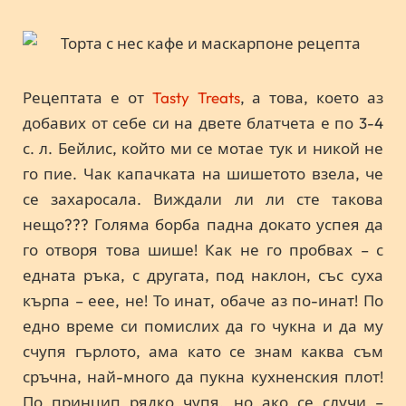
Рецептата е от
Tasty Treats
, а това, което аз
добавих от себе си на двете блатчета е по 3-4
с. л. Бейлис, който ми се мотае тук и никой не
го пие. Чак капачката на шишетото взела, че
се захаросала. Виждали ли ли сте такова
нещо??? Голяма борба падна докато успея да
го отворя това шише! Как не го пробвах – с
едната ръка, с другата, под наклон, със суха
кърпа – еее, не! То инат, обаче аз по-инат! По
едно време си помислих да го чукна и да му
счупя гърлото, ама като се знам каква съм
сръчна, най-много да пукна кухненския плот!
По принцип рядко чупя, но ако се случи –