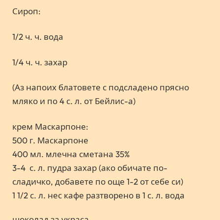
Сироп:
1/2 ч. ч. вода
1/4 ч. ч. захар
(Аз напоих блатовете с подсладено прясно
мляко и по 4 с. л. от Бейлис-а)
крем Маскарпоне:
500 г. Маскарпоне
400 мл. млечна сметана 35%
3-4 с. л. пудра захар (ако обичате по-
сладичко, добавете по още 1-2 от себе си)
1 1/2 с. л. нес кафе разтворено в 1 с. л. вода
шоколад за украса