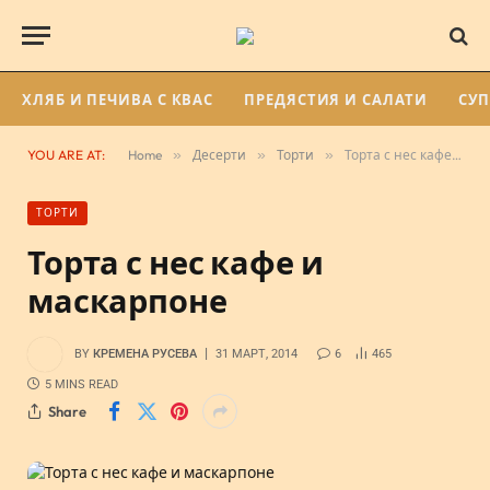
ХЛЯБ И ПЕЧИВА С КВАС
ПРЕДЯСТИЯ И САЛАТИ
СУ
YOU ARE AT:
Home
»
Десерти
»
Торти
»
Торта с нес кафе и маскарпоне
ТОРТИ
Торта с нес кафе и
маскарпоне
BY
КРЕМЕНА РУСЕВА
31 МАРТ, 2014
6
465
5 MINS READ
Share