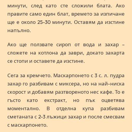
минути, след като сте сложили блата. Ако
правите само един блат, времето за изпичане
ще е около 25-30 минути. Оставям да изстине
напълно.
Ако ще ползвате сироп от вода и захар –
сложете на котлона да заври, докато захарта
се стопи и оставете да изстине.
Сега за кремчето. Маскарпонето с 3 с. л. пудра
захар го разбивам с миксера, но на най-ниска
скорост и добавям разтвореното нес кафе. То е
гъсто като екстракт, но пък оцветява
моментално. В отделна купа разбивам
сметаната с 2-3 лъжици захар и после смесвам
с маскарпонето.