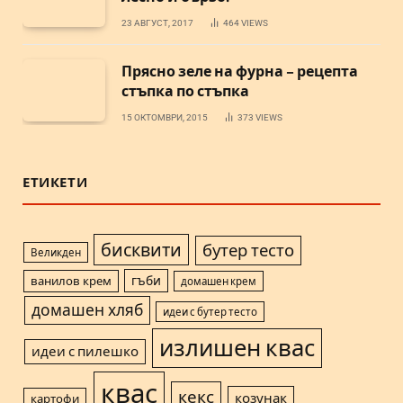
23 АВГУСТ, 2017
464
VIEWS
Прясно зеле на фурна – рецепта
стъпка по стъпка
15 ОКТОМВРИ, 2015
373
VIEWS
ЕТИКЕТИ
бисквити
бутер тесто
Великден
гъби
ванилов крем
домашен крем
домашен хляб
идеи с бутер тесто
излишен квас
идеи с пилешко
квас
кекс
козунак
картофи