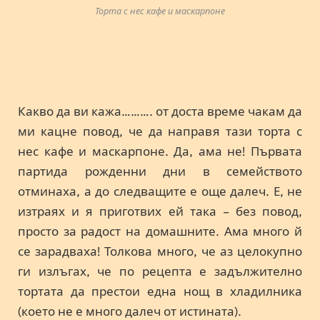
Торта с нес кафе и маскарпоне
Какво да ви кажа………. от доста време чакам да
ми кацне повод, че да направя тази торта с
нес кафе и маскарпоне. Да, ама не! Първата
партида рожденни дни в семейството
отминаха, а до следващите е още далеч. Е, не
изтраях и я приготвих ей така – без повод,
просто за радост на домашните. Ама много й
се зарадваха! Толкова много, че аз целокупно
ги излъгах, че по рецепта е задължително
тортата да престои една нощ в хладилника
(което не е много далеч от истината).