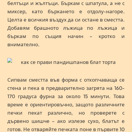
белтъци и жълтъци. Бъркам с шпатула, а не с
миксер, като бъркането е отдолу-нагоре.
Целта е всичкия въздух да си остане в сместта.
Добавям брашното лъжица по лъжица и
бъркам по същия начин – кротко и
внимателно.
Сипвам сместта във форма с откопчаваща се
стена и пека в предварително загрята на 160-
170 градуса фурна за около 15 минути. Това
време е ориентировъчно, защото различните
печки пекат различно, но проверете с
дървено шишче – ако излезе сухо, блатът е
готов. Не отваряйте печката поне в първите 10