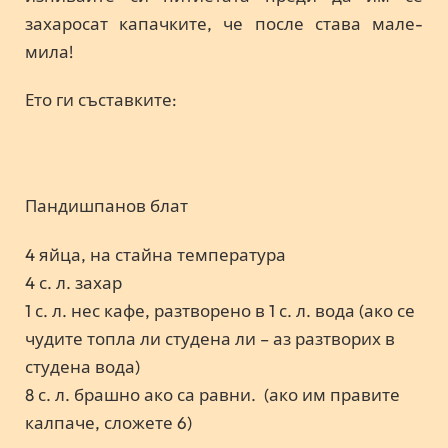
захаросат капачките, че после става мале-
мила!
Ето ги съставките:
Пандишпанов блат
4 яйца, на стайна температура
4 с. л. захар
1 с. л. нес кафе, разтворено в 1 с. л. вода (ако се
чудите топла ли студена ли – аз разтворих в
студена вода)
8 с. л. брашно ако са равни. (ако им правите
калпаче, сложете 6)