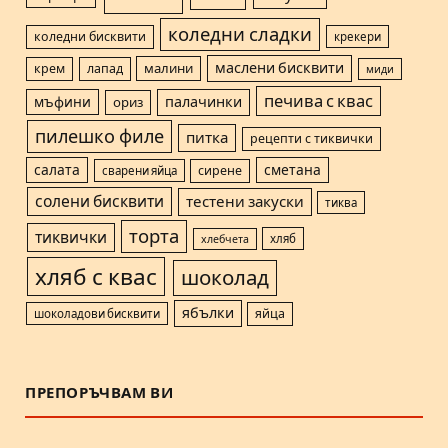
коледни сладки
коледни бисквити
крекери
маслени бисквити
малини
крем
лапад
миди
печива с квас
мъфини
палачинки
ориз
пилешко филе
питка
рецепти с тиквички
салата
сметана
сварени яйца
сирене
солени бисквити
тестени закуски
тиква
торта
тиквички
хляб
хлебчета
хляб с квас
шоколад
ябълки
шоколадови бисквити
яйца
ПРЕПОРЪЧВАМ ВИ