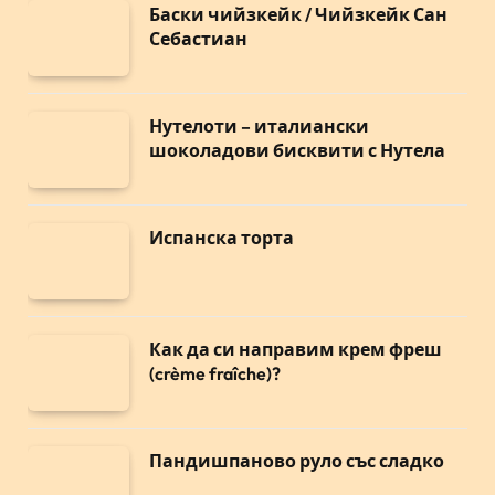
Баски чийзкейк / Чийзкейк Сан
Себастиан
Нутелоти – италиански
шоколадови бисквити с Нутела
Испанска торта
Как да си направим крем фреш
(crème fraîche)?
Пандишпаново руло със сладко