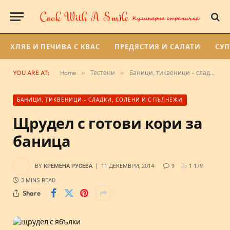
ХЛЯБ И ПЕЧИВА С КВАС
ПРЕДЯСТИЯ И САЛАТИ
СУ
YOU ARE AT:
Home
»
Тестени
»
Баници, тиквеници - сладки, солени и с пълнежи
БАНИЦИ, ТИКВЕНИЦИ - СЛАДКИ, СОЛЕНИ И С ПЪЛНЕЖИ
Щрудел с готови кори за
баница
BY
КРЕМЕНА РУСЕВА
11 ДЕКЕМВРИ, 2014
9
1 179
3 MINS READ
Share