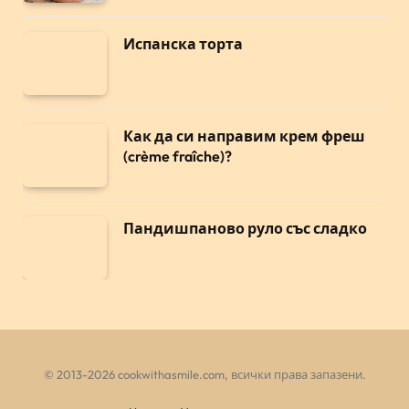
Испанска торта
Как да си направим крем фреш
(crème fraîche)?
Пандишпаново руло със сладко
© 2013-2026 cookwithasmile.com, всички права запазени.