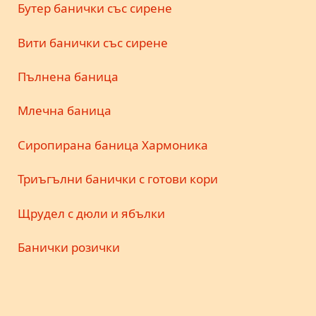
Бутер банички със сирене
Вити банички със сирене
Пълнена баница
Млечна баница
Сиропирана баница Хармоника
Триъгълни банички с готови кори
Щрудел с дюли и ябълки
Банички розички