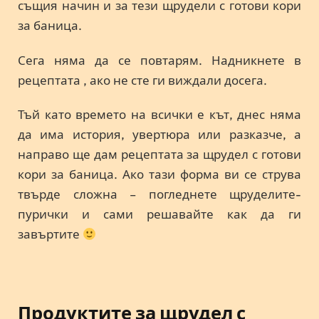
същия начин и за тези щрудели с готови кори
за баница.
Сега няма да се повтарям. Надникнете в
рецептата , ако не сте ги виждали досега.
Тъй като времето на всички е кът, днес няма
да има история, увертюра или разказче, а
направо ще дам рецептата за щрудел с готови
кори за баница. Ако тази форма ви се струва
твърде сложна – погледнете щруделите-
пурички и сами решавайте как да ги
завъртите
Продуктите за щрудел с