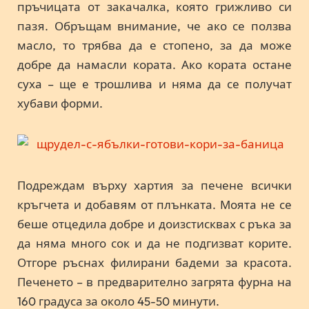
пръчицата от закачалка, която грижливо си
пазя. Обръщам внимание, че ако се ползва
масло, то трябва да е стопено, за да може
добре да намасли кората. Ако кората остане
суха – ще е трошлива и няма да се получат
хубави форми.
Подреждам върху хартия за печене всички
кръгчета и добавям от плънката. Моята не се
беше отцедила добре и доизстисквах с ръка за
да няма много сок и да не подгизват корите.
Отгоре ръснах филирани бадеми за красота.
Печенето – в предварително загрята фурна на
160 градуса за около 45-50 минути.