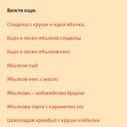
Вижте още:
Сладкиш с круши и една ябълка
Бърз и лесен ябълков сладкиш
Бърз и лесен ябълков кекс
Ябълков пай
Ябълков кекс с масло
Ябълково – чийзкейково брауни
Ябълкова торта с карамелен сос
Шоколадов крамбъл с круши и ябълки