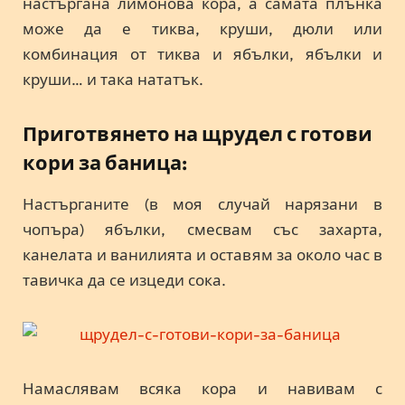
настъргана лимонова кора, а самата плънка
може да е тиква, круши, дюли или
комбинация от тиква и ябълки, ябълки и
круши… и така нататък.
Приготвянето на щрудел с готови
кори за баница:
Настърганите (в моя случай нарязани в
чопъра) ябълки, смесвам със захарта,
канелата и ванилията и оставям за около час в
тавичка да се изцеди сока.
Намаслявам всяка кора и навивам с