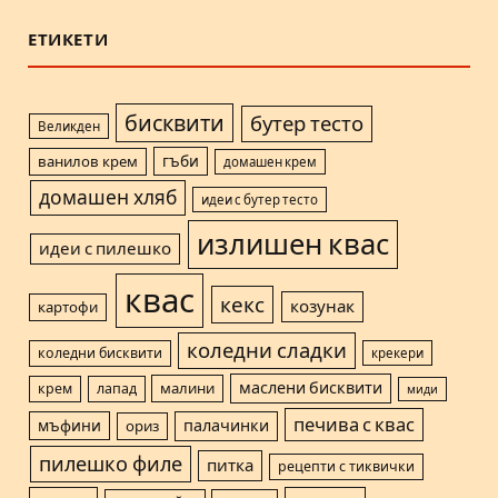
ЕТИКЕТИ
бисквити
бутер тесто
Великден
гъби
ванилов крем
домашен крем
домашен хляб
идеи с бутер тесто
излишен квас
идеи с пилешко
квас
кекс
козунак
картофи
коледни сладки
коледни бисквити
крекери
маслени бисквити
малини
крем
лапад
миди
печива с квас
мъфини
палачинки
ориз
пилешко филе
питка
рецепти с тиквички