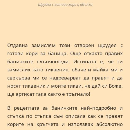
Щрудел с готови кори и ябълки
Отдавна замислям този отворен щрудел с
готови кори за баница. Още откакто правих
баничките слънчогледи. Истината е, че ги
замислих като тиквеник, обаче и майка ми и
свекърва ми се надреварват да правят и да
носят тиквеник и моите тикви, не дай си Боже,
ще артисат така както е тръгнало!
В рецептата за баничките най-подробно и
стъпка по стъпка съм описала как се правят
корите на кръгчета и използвах абсолютно