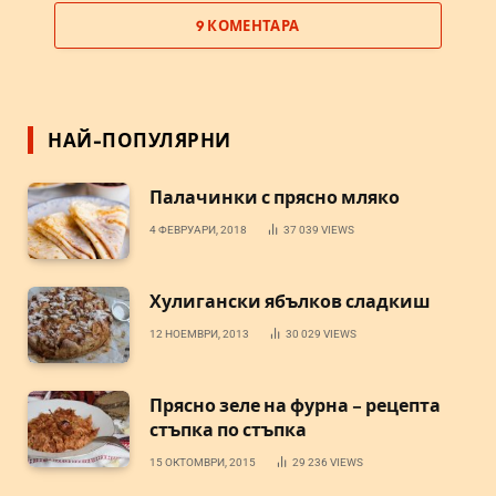
9 КОМЕНТАРА
НАЙ-ПОПУЛЯРНИ
Палачинки с прясно мляко
4 ФЕВРУАРИ, 2018
37 039
VIEWS
Хулигански ябълков сладкиш
12 НОЕМВРИ, 2013
30 029
VIEWS
Прясно зеле на фурна – рецепта
стъпка по стъпка
15 ОКТОМВРИ, 2015
29 236
VIEWS