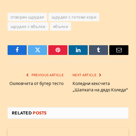
отворен щрудел
щрудел с готови кори
щрудел с ябълки
ябълки
Facebook
Twitter
Pinterest
LinkedIn
Tumblr
Email
PREVIOUS ARTICLE
NEXT ARTICLE
Охлювчета от бутер тесто
Коледни кексчета
„Шапката на дядо Коледа“
RELATED
POSTS