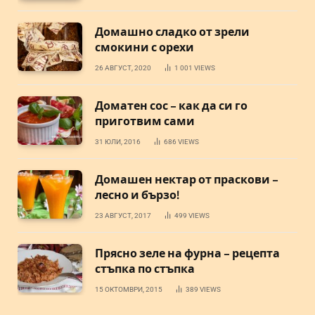
Домашно сладко от зрели
смокини с орехи
26 АВГУСТ, 2020
1 001
VIEWS
Доматен сос – как да си го
приготвим сами
31 ЮЛИ, 2016
686
VIEWS
Домашен нектар от праскови –
лесно и бързо!
23 АВГУСТ, 2017
499
VIEWS
Прясно зеле на фурна – рецепта
стъпка по стъпка
15 ОКТОМВРИ, 2015
389
VIEWS