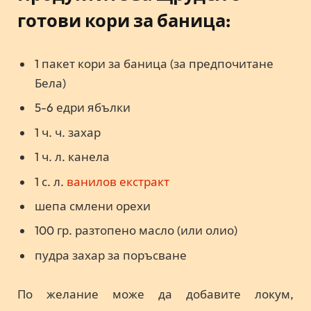
готови кори за баница:
1 пакет кори за баница (за предпочитане
Бела)
5-6 едри ябълки
1 ч. ч. захар
1 ч. л. канела
1 с. л.
ванилов екстракт
шепа смлени орехи
100 гр. разтопено масло (или олио)
пудра захар за поръсване
По желание може да добавите локум,