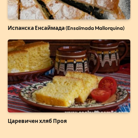
Испанска Енсаймада (Ensaïmada Mallorquina)
Царевичен хляб Проя