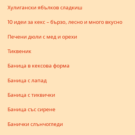
Хулигански ябълков сладкиш
10 идеи за кекс – бързо, лесно и много вкусно
Печени дюли с мед и орехи
Тиквеник
Баница в кексова форма
Баница с лапад
Баница с тиквички
Баница със сирене
Банички слънчогледи