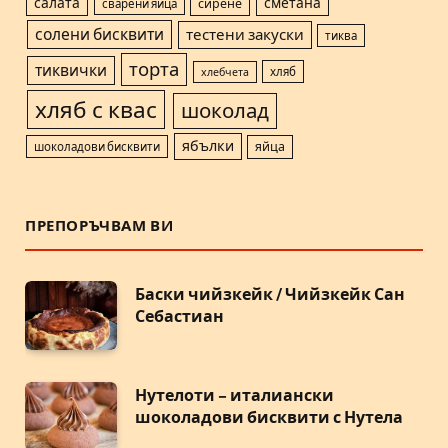
салата
сметана
сварени яйца
сирене
солени бисквити
тестени закуски
тиква
торта
тиквички
хляб
хлебчета
хляб с квас
шоколад
ябълки
шоколадови бисквити
яйца
ПРЕПОРЪЧВАМ ВИ
Баски чийзкейк / Чийзкейк Сан
Себастиан
Нутелоти – италиански
шоколадови бисквити с Нутела